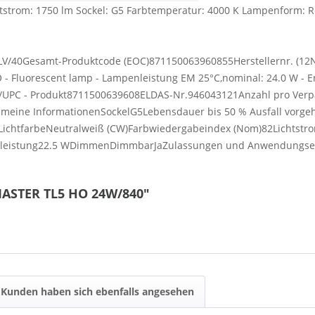
tstrom: 1750 lm Sockel: G5 Farbtemperatur: 4000 K Lampenform:
V/40Gesamt-Produktcode (EOC)871150063960855Herstellernr. (12
luorescent lamp - Lampenleistung EM 25°C,nominal: 24.0 W - Energ
/UPC - Produkt8711500639608ELDAS-Nr.946043121Anzahl pro Verpa
gemeine InformationenSockelG5Lebensdauer bis 50 % Ausfall vorge
KLichtfarbeNeutralweiß (CW)Farbwiedergabeindex (Nom)82Lichtst
leistung22.5 WDimmenDimmbarJaZulassungen und Anwendungseige
MASTER TL5 HO 24W/840"
Kunden haben sich ebenfalls angesehen