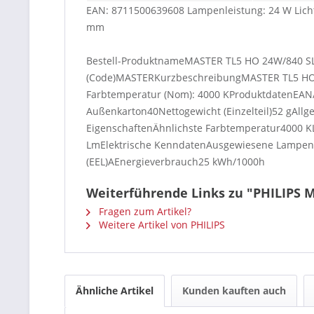
EAN: 8711500639608 Lampenleistung: 24 W Lich
mm
Bestell-ProduktnameMASTER TL5 HO 24W/840 SL
(Code)MASTERKurzbeschreibungMASTER TL5 HO - F
Farbtemperatur (Nom): 4000 KProduktdatenEAN
Außenkarton40Nettogewicht (Einzelteil)52 gAll
EigenschaftenÄhnlichste Farbtemperatur4000 
LmElektrische KenndatenAusgewiesene Lampen
(EEL)AEnergieverbrauch25 kWh/1000h
Weiterführende Links zu "PHILIPS 
Fragen zum Artikel?
Weitere Artikel von PHILIPS
Ähnliche Artikel
Kunden kauften auch