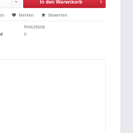
In den
Warenkorb
hen
Merken
Bewerten
PHI639608
nd
0