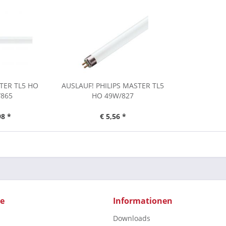
STER TL5 HO
AUSLAUF! PHILIPS MASTER TL5
/865
HO 49W/827
98 *
€ 5,56 *
ce
Informationen
Downloads