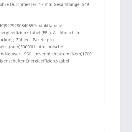
 Röhre Durchmesser: 17 mm Gesamtlänge: 549
NC)927928084055Produktfamilie
ieeffizienz-Label (EEL): A - Ähnlichste
ckung1Zähler - Pakete pro
heizt (nom)30000Lichttechnische
rom-Neuwert1950 LmNennlichtstrom (Nom)1700
nschaftenEnergieeffizienz-Label