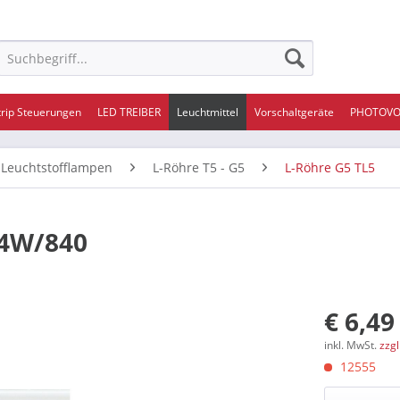
trip Steuerungen
LED TREIBER
Leuchtmittel
Vorschaltgeräte
PHOTOVO
Leuchtstofflampen
L-Röhre T5 - G5
L-Röhre G5 TL5
24W/840
€ 6,49
inkl. MwSt.
zzg
12555