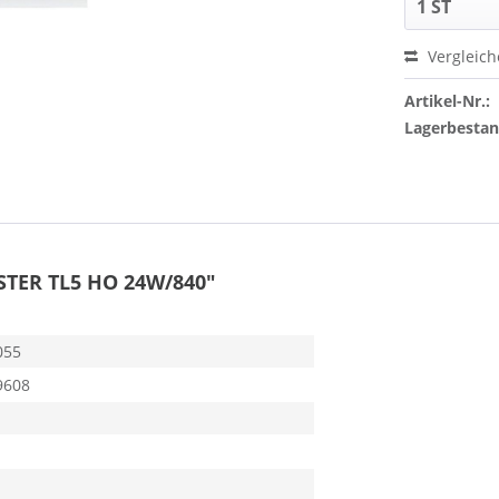
Vergleic
Artikel-Nr.:
Lagerbesta
STER TL5 HO 24W/840"
055
9608