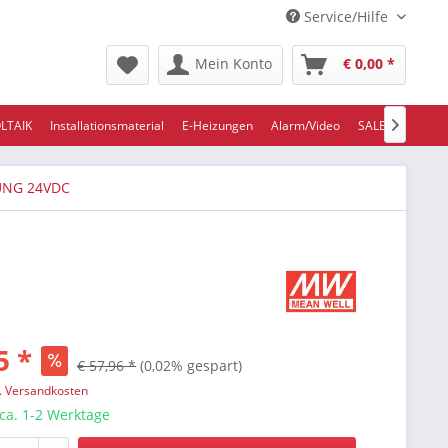
Service/Hilfe
Mein Konto
€ 0,00 *
LTAIK
Installationsmaterial
E-Heizungen
Alarm/Video
SALE/ABVERKA

NG 24VDC
5 *
€ 57,96 *
(0,02% gespart)
l. Versandkosten
 ca. 1-2 Werktage