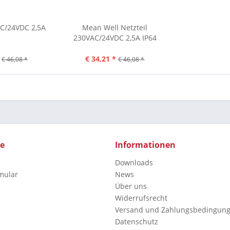
AC/24VDC 2,5A
Mean Well Netzteil
230VAC/24VDC 2,5A IP64
€ 34,21 *
€ 46,08 *
€ 46,08 *
ce
Informationen
Downloads
mular
News
Über uns
Widerrufsrecht
Versand und Zahlungsbedingun
Datenschutz