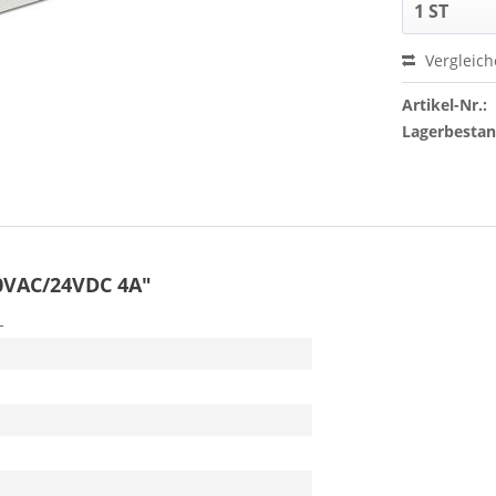
Vergleic
Artikel-Nr.:
Lagerbesta
0VAC/24VDC 4A"
L