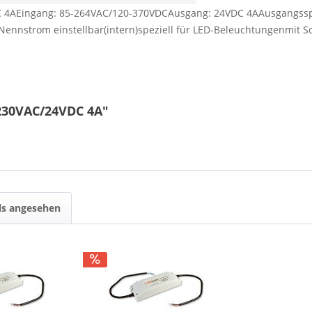
C 4AEingang: 85-264VAC/120-370VDCAusgang: 24VDC 4AAusgangs
Nennstrom einstellbar(intern)speziell für LED-Beleuchtungenmit 
 230VAC/24VDC 4A"
ls angesehen