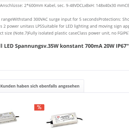
geltAnschlüsse: 2*600mm Kabel, sec. 9-48VDCLxBxH: 148x40x30 mmC
 rangeWithstand 300VAC surge input for 5 secondsProtections: Short
s 2 power unitass LPSSuitable for LED lighting and moving sign app
t size (Note.7)Fully isolated plastic caseClass power unit, no FGIP6
ll LED Spannungsv.35W konstant 700mA 20W IP67"
Kunden haben sich ebenfalls angesehen