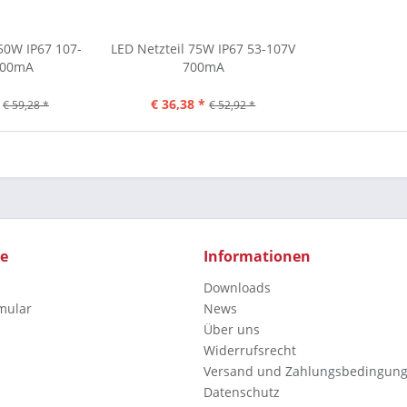
50W IP67 107-
LED Netzteil 75W IP67 53-107V
700mA
700mA
€ 36,38 *
€ 59,28 *
€ 52,92 *
ce
Informationen
Downloads
mular
News
Über uns
Widerrufsrecht
Versand und Zahlungsbedingun
Datenschutz