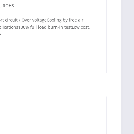
E, ROHS
 circuit / Over voltageCooling by free air
lications100% full load burn-in testLow cost,
7