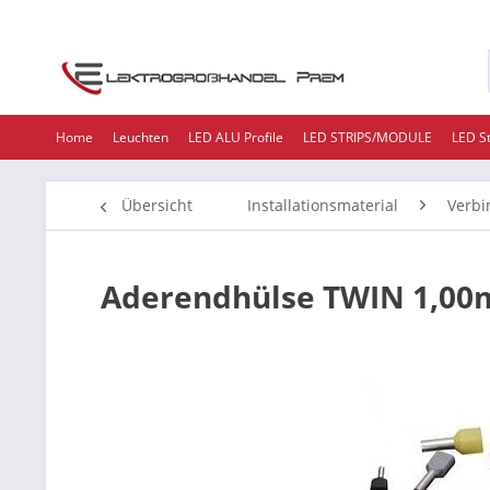
Home
Leuchten
LED ALU Profile
LED STRIPS/MODULE
LED S
Übersicht
Installationsmaterial
Verbi
Aderendhülse TWIN 1,00m