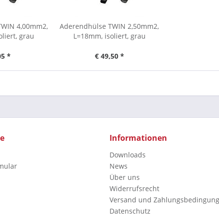
TWIN 4,00mm2,
Aderendhülse TWIN 2,50mm2,
liert, grau
L=18mm, isoliert, grau
05 *
€ 49,50 *
ce
Informationen
Downloads
mular
News
Über uns
Widerrufsrecht
Versand und Zahlungsbedingun
Datenschutz