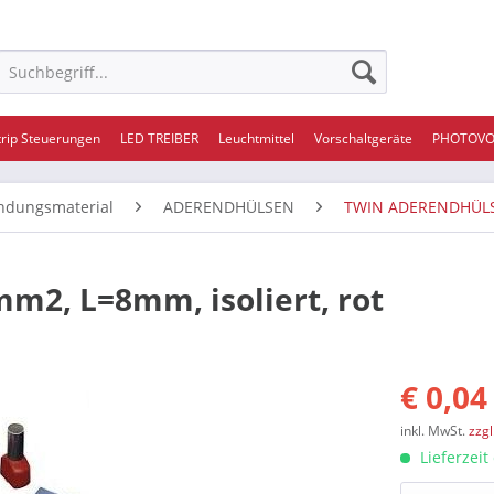
trip Steuerungen
LED TREIBER
Leuchtmittel
Vorschaltgeräte
PHOTOVO
ndungsmaterial
ADERENDHÜLSEN
TWIN ADERENDHÜLS
m2, L=8mm, isoliert, rot
€ 0,04
inkl. MwSt.
zzg
Lieferzeit