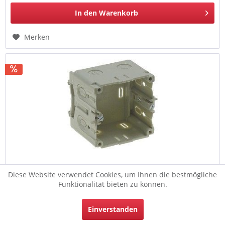
In den
Warenkorb
Merken
EGB Geräteeinbaudose 55mm 1-fach
Diese Website verwendet Cookies, um Ihnen die bestmögliche
Funktionalität bieten zu können.
HERSTELLER: EGB ArtNr.HERSTELLER: 37045501 EAN:
4013902030811 Geräteeinbaudose PVC-, Blei- und
Cadmiumfrei, für Brüstungskanal, Höhe 55mm, VDE, IP20,
Einverstanden
für Schalt- und Steckgeräte Farbe:grau Ausführung:1-fach