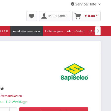
Service/Hilfe
Mein Konto
€ 0,00 *
LTAIK
Installationsmaterial
E-Heizungen
Alarm/Video
SALE/ABVERKA

 *
l. Versandkosten
 ca. 1-2 Werktage