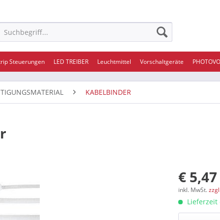
trip Steuerungen
LED TREIBER
Leuchtmittel
Vorschaltgeräte
PHOTOVO
STIGUNGSMATERIAL
KABELBINDER
r
€ 5,47
inkl. MwSt.
zzg
Lieferzeit