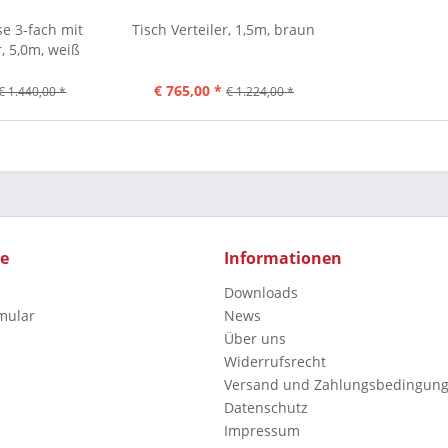
e 3-fach mit
Tisch Verteiler, 1,5m, braun
, 5,0m, weiß
€ 765,00 *
€ 1.440,00 *
€ 1.224,00 *
ce
Informationen
Downloads
mular
News
Über uns
Widerrufsrecht
Versand und Zahlungsbedingun
Datenschutz
Impressum