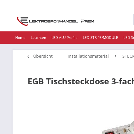
Home
Leuchten
LED ALU Profile
LED STRIPS/MODULE
LED S
Übersicht
Installationsmaterial
STEC
EGB Tischsteckdose 3-fac