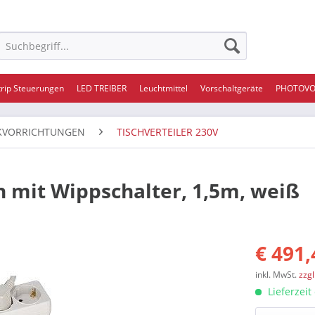
trip Steuerungen
LED TREIBER
Leuchtmittel
Vorschaltgeräte
PHOTOVO
KVORRICHTUNGEN
TISCHVERTEILER 230V
h mit Wippschalter, 1,5m, weiß
€ 491,
inkl. MwSt.
zzg
Lieferzeit