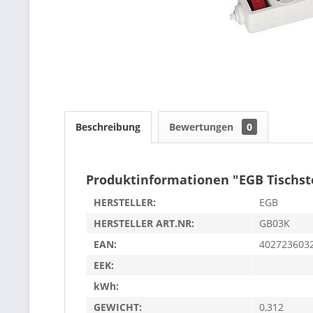
Beschreibung
Bewertungen
0
Produktinformationen "EGB Tischste
HERSTELLER:
EGB
HERSTELLER ART.NR:
GB03K
EAN:
402723603
EEK:
kWh:
GEWICHT:
0,312