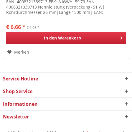
EAN: 4008321339713 EEK: A kW/H: 59,79 EAN:
4008321339713 Nennleistung (Verpackung) 51 W|
Rohrdurchmesser 26 mm|Länge 1500 mm| EAN:
4008321339713 OSRAM T8 L 51 W/830 G13 ES Energy
Saver...
€ 6,66 *
€ 6,98 *
In den
Warenkorb
Merken
Service Hotline
Shop Service
Informationen
Newsletter