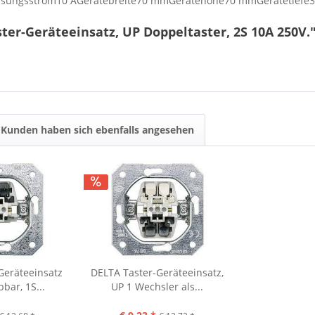
essungsstrom10 AGerätebreite70 mmGerätehöhe70 mmGerätetiefe
ter-Geräteeinsatz, UP Doppeltaster, 2S 10A 250V.
Kunden haben sich ebenfalls angesehen
Geräteeinsatz
DELTA Taster-Geräteeinsatz,
bar, 1S...
UP 1 Wechsler als...