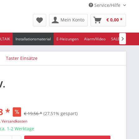
Service/Hilfe
Mein Konto
€ 0,00 *
LTAIK
Installationsmaterial
E-Heizungen
Alarm/Video
SALE/ABVERKA

Taster Einsätze
V.
8 *
€ 19,56 *
(27,51% gespart)
l. Versandkosten
 ca. 1-2 Werktage