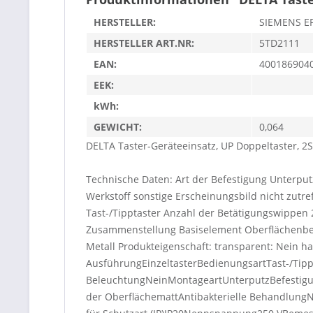
HERSTELLER:
SIEMENS E
HERSTELLER ART.NR:
5TD2111
EAN:
400186904
EEK:
kWh:
GEWICHT:
0,064
DELTA Taster-Geräteeinsatz, UP Doppeltaster, 2
Technische Daten: Art der Befestigung Unterpu
Werkstoff sonstige Erscheinungsbild nicht zutr
Tast-/Tipptaster Anzahl der Betätigungswippen 
Zusammenstellung Basiselement Oberflächenbea
Metall Produkteigenschaft: transparent: Nein hal
AusführungEinzeltasterBedienungsartTast-/Tip
BeleuchtungNeinMontageartUnterputzBefestigun
der OberflächemattAntibakterielle Behandlung