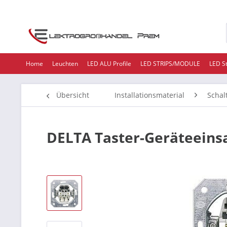
Home
Leuchten
LED ALU Profile
LED STRIPS/MODULE
LED S
Übersicht
Installationsmaterial
Schal
DELTA Taster-Geräteeinsa