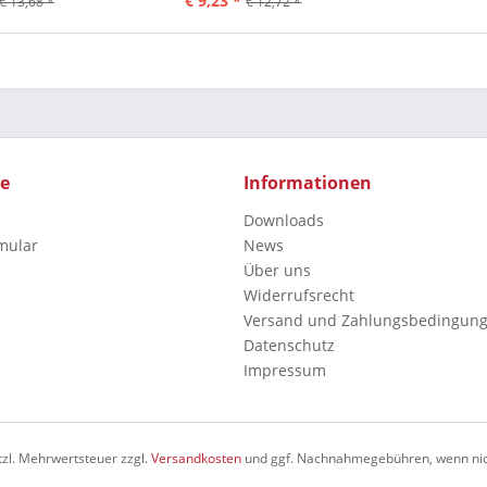
€ 9,23 *
€ 13,68 *
€ 12,72 *
ce
Informationen
Downloads
mular
News
Über uns
Widerrufsrecht
Versand und Zahlungsbedingun
Datenschutz
Impressum
etzl. Mehrwertsteuer zzgl.
Versandkosten
und ggf. Nachnahmegebühren, wenn nic