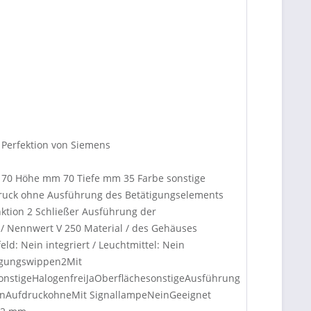
 Perfektion von Siemens
m 70 Höhe mm 70 Tiefe mm 35 Farbe sonstige
fdruck ohne Ausführung des Betätigungselements
nktion 2 Schließer Ausführung der
 Nennwert V 250 Material / des Gehäuses
ld: Nein integriert / Leuchtmittel: Nein
tigungswippen2Mit
onstigeHalogenfreiJaOberflächesonstigeAusführung
einAufdruckohneMit SignallampeNeinGeeignet