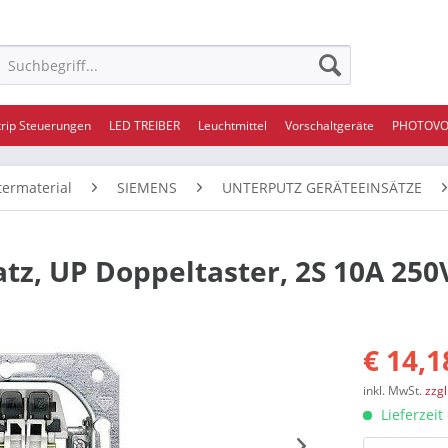
trip Steuerungen
LED TREIBER
Leuchtmittel
Vorschaltgeräte
PHOTOVO
termaterial
SIEMENS
UNTERPUTZ GERÄTEEINSÄTZE
tz, UP Doppeltaster, 2S 10A 250
€ 14,1
inkl. MwSt.
zzg
Lieferzeit