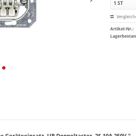
Vergleic
Artikel-Nr.:
Lagerbesta
-Geräteeinsatz, UP Doppeltaster, 2S 10A 250V."