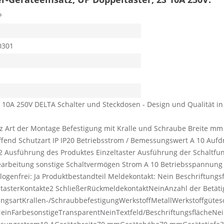
P
0301
S 10A 250V DELTA Schalter und Steckdosen - Design und Qualität in
tz Art der Montage Befestigung mit Kralle und Schraube Breite m
effend Schutzart IP IP20 Betriebsstrom / Bemessungswert A 10 Au
2 Ausführung des Produktes Einzeltaster Ausführung der Schaltfu
rbeitung sonstige Schaltvermögen Strom A 10 Betriebsspannung /
ogenfrei: Ja Produktbestandteil Meldekontakt: Nein Beschriftungsfe
ptasterKontakte2 SchließerRückmeldekontaktNeinAnzahl der Betä
gsartKrallen-/SchraubbefestigungWerkstoffMetallWerkstoffgütes
NeinFarbesonstigeTransparentNeinTextfeld/BeschriftungsflächeN