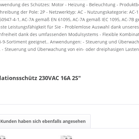
Anwendung des Schützes: Motor - Heizung - Beleuchtung - Produktb
chreibung der Pole: 2P - Netzwerktyp: AC - Nutzungskategorie: AC
60947-4-1, AC-7A gemäß EN 61095, AC-7A gemäß IEC 1095, AC-7B g
te Leistungsfähigkeit für Sie - Problemlose Auswahl dank unseres 
freiheit dank des umfassenden Modulsystems - Flexible Kombinat
ti-9-Sortiment geeignet.. Anwendungen: - Steuerung und Überwachu
- Steuerung und Überwachung von ein- oder dreiphasigen Lasten
llationsschütz 230VAC 16A 2S"
Kunden haben sich ebenfalls angesehen