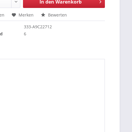
In den
Warenkorb
hen
Merken
Bewerten
333-A9C22712
nd
6