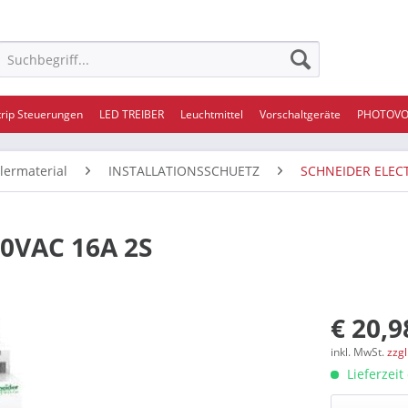
trip Steuerungen
LED TREIBER
Leuchtmittel
Vorschaltgeräte
PHOTOVO
ilermaterial
INSTALLATIONSSCHUETZ
SCHNEIDER ELEC
30VAC 16A 2S
€ 20,9
inkl. MwSt.
zzg
Lieferzeit