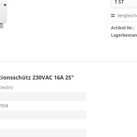
Vergleic
Artikel-Nr.:
Lagerbesta
tionsschütz 230VAC 16A 2S"
lectric
7058