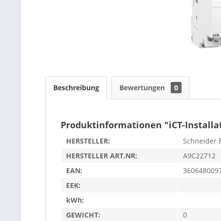
Beschreibung
Bewertungen
0
Produktinformationen "iCT-Installa
HERSTELLER:
Schneider E
HERSTELLER ART.NR:
A9C22712
EAN:
360648009
EEK:
kWh:
GEWICHT:
0