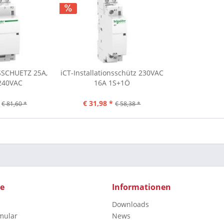
SSCHUETZ 25A,
iCT-Installationsschütz 230VAC
/240VAC
16A 1S+1Ö
€ 31,98 *
€ 81,60 *
€ 58,38 *
ce
Informationen
Downloads
mular
News