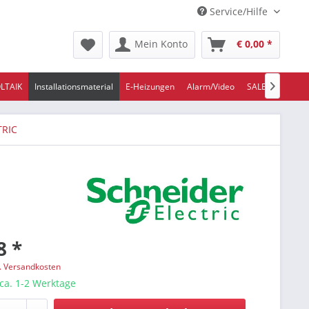
Service/Hilfe
Mein Konto
€ 0,00 *
LTAIK
Installationsmaterial
E-Heizungen
Alarm/Video
SALE/ABVERKA

TRIC
8 *
l. Versandkosten
 ca. 1-2 Werktage