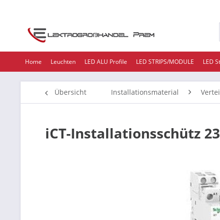
Home
Leuchten
LED ALU Profile
LED STRIPS/MODULE
LED S
Übersicht
Installationsmaterial
Verte
iCT-Installationsschütz 2