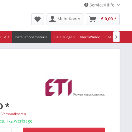
Service/Hilfe
Mein Konto
€ 0,00 *
LTAIK
Installationsmaterial
E-Heizungen
Alarm/Video
SALE/ABVERKA

0 *
l. Versandkosten
 ca. 1-2 Werktage