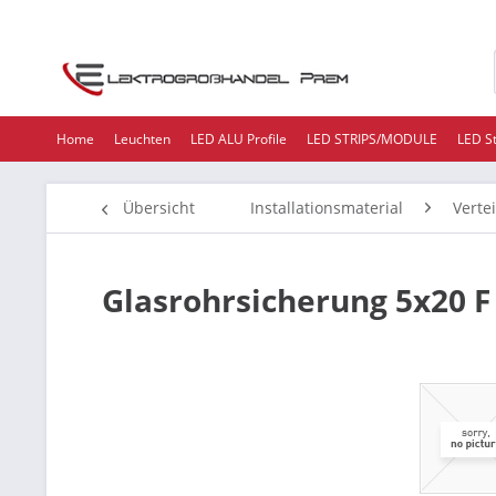
Home
Leuchten
LED ALU Profile
LED STRIPS/MODULE
LED S
Übersicht
Installationsmaterial
Verte
Glasrohrsicherung 5x20 F