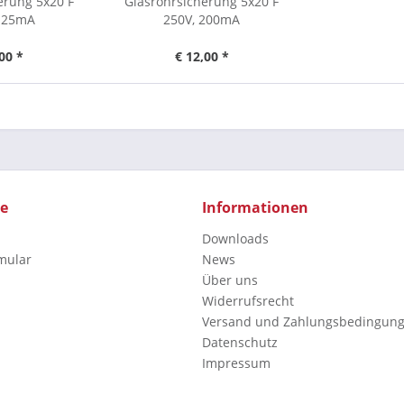
erung 5x20 F
Glasrohrsicherung 5x20 F
 125mA
250V, 200mA
00 *
€ 12,00 *
ce
Informationen
Downloads
mular
News
Über uns
Widerrufsrecht
Versand und Zahlungsbedingun
Datenschutz
Impressum