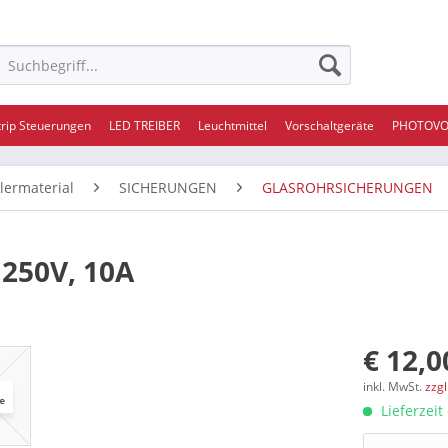
trip Steuerungen
LED TREIBER
Leuchtmittel
Vorschaltgeräte
PHOTOVO
ilermaterial
SICHERUNGEN
GLASROHRSICHERUNGEN
 250V, 10A
€ 12,0
inkl. MwSt.
zzg
Lieferzeit