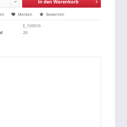
In den
Warenkorb
hen
Merken
Bewerten
E_105010
nd
20