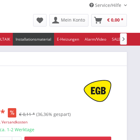
Service/Hilfe
Mein Konto
€ 0,00 *
LTAIK
Installationsmaterial
E-Heizungen
Alarm/Video
SALE/ABVERKA

 *
€ 0,11 *
(36,36% gespart)
l. Versandkosten
 ca. 1-2 Werktage