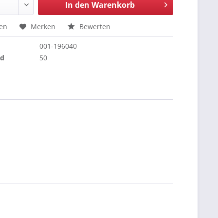
In den
Warenkorb
hen
Merken
Bewerten
001-196040
nd
50