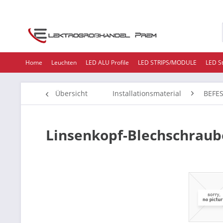
Home
Leuchten
LED ALU Profile
LED STRIPS/MODULE
LED S
Übersicht
Installationsmaterial
BEFE
Linsenkopf-Blechschraub