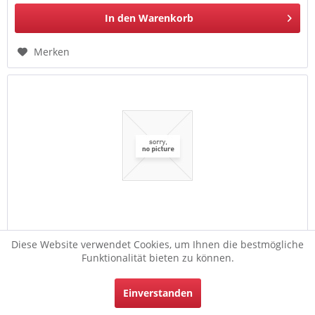
In den
Warenkorb
Merken
Verdrahtungszange
Diese Website verwendet Cookies, um Ihnen die bestmögliche
Funktionalität bieten zu können.
EAN: 4003773079965 Hersteller: KNIPEX VPE: 1 PEH: 1
Gewicht Netto: 0,139 die ideale Zange bei
Verkabelungsarbeiten, zum Greifen und Biegen von
Einverstanden
Drähten, zum Schneiden von weichem, mittelhartem und