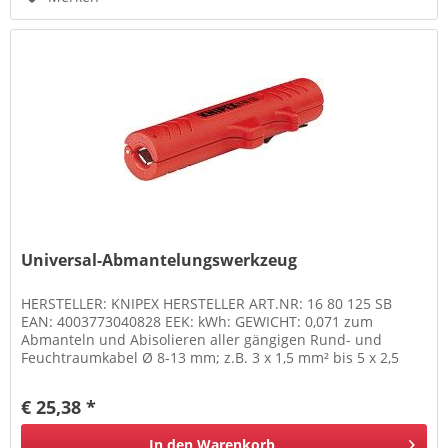
Universal-Abmantelungswerkzeug
HERSTELLER: KNIPEX HERSTELLER ART.NR: 16 80 125 SB
EAN: 4003773040828 EEK: kWh: GEWICHT: 0,071 zum
Abmanteln und Abisolieren aller gängigen Rund- und
Feuchtraumkabel Ø 8-13 mm; z.B. 3 x 1,5 mm² bis 5 x 2,5
mm², auch zum Einsatz in...
€ 25,38 *
In den
Warenkorb