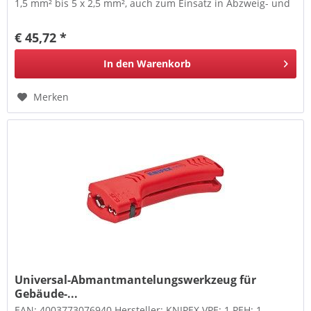
1,5 mm² bis 5 x 2,5 mm², auch zum Einsatz in Abzweig- und
Verteilerdosen....
€ 45,72 *
In den
Warenkorb
Merken
Universal-Abmantmantelungswerkzeug für
Gebäude-...
EAN: 4003773076940 Hersteller: KNIPEX VPE: 1 PEH: 1