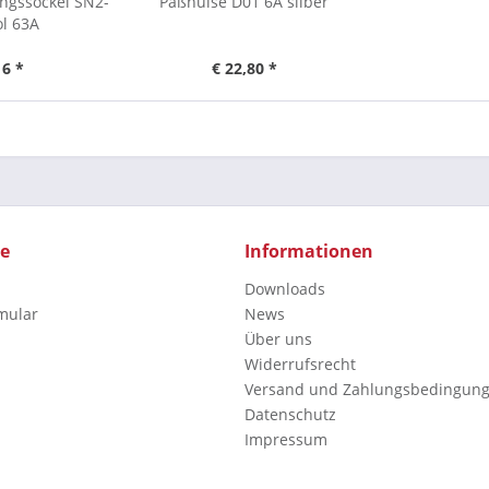
ngssockel SN2-
Paßhülse D01 6A silber
l 63A
16 *
€ 22,80 *
ce
Informationen
Downloads
mular
News
Über uns
Widerrufsrecht
Versand und Zahlungsbedingun
Datenschutz
Impressum