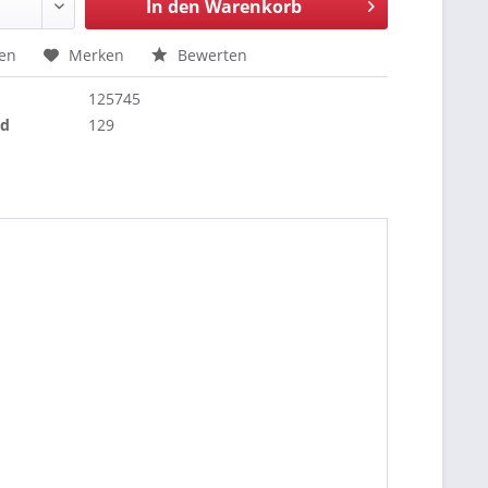
In den
Warenkorb
hen
Merken
Bewerten
125745
nd
129