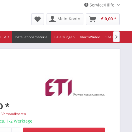
Service/Hilfe
Mein Konto
€ 0,00 *
LTAIK
Installationsmaterial
E-Heizungen
Alarm/Video
SALE/ABVERKA

0 *
l. Versandkosten
 ca. 1-2 Werktage