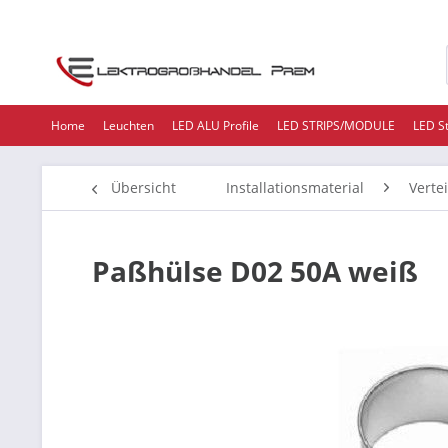
Home
Leuchten
LED ALU Profile
LED STRIPS/MODULE
LED S
Übersicht
Installationsmaterial
Verte
Paßhülse D02 50A weiß