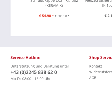
Schraubkappe D02 - KN D02
Neozed Sicheru
(KERAMIK)
1K 1po
€ 54,90 *
€ 2,
€ 201,08 *
Service Hotline
Shop Servi
Unterstützung und Beratung unter
Kontakt
+43 (0)2245 838 62 0
Widerrufsfor
AGB
Mo-Fr: 08:00 - 16:00 Uhr