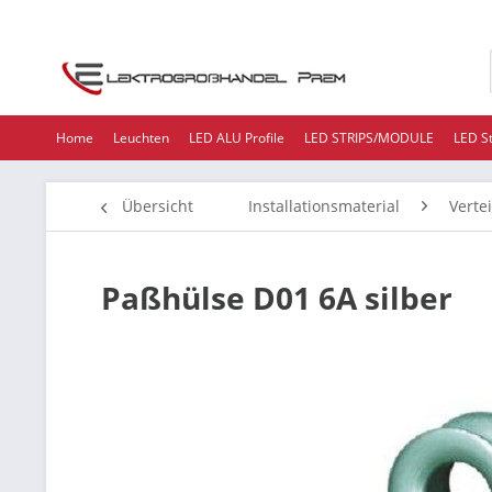
Home
Leuchten
LED ALU Profile
LED STRIPS/MODULE
LED S
Übersicht
Installationsmaterial
Verte
Paßhülse D01 6A silber