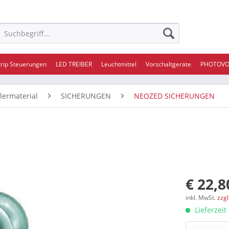
trip Steuerungen
LED TREIBER
Leuchtmittel
Vorschaltgeräte
PHOTOVO
ilermaterial
SICHERUNGEN
NEOZED SICHERUNGEN
€ 22,8
inkl. MwSt.
zzg
Lieferzeit