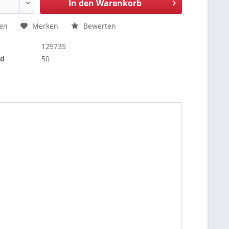
In den
Warenkorb
hen
Merken
Bewerten
125735
nd
50