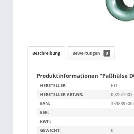
Beschreibung
Bewertungen
0
Produktinformationen "Paßhülse D0
HERSTELLER:
ETI
HERSTELLER ART.NR:
002241003
EAN:
383889500
EEK:
kWh:
GEWICHT:
0