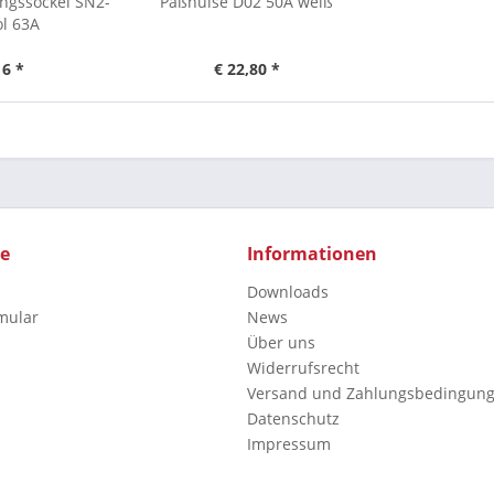
ngssockel SN2-
Paßhülse D02 50A weiß
l 63A
16 *
€ 22,80 *
ce
Informationen
Downloads
mular
News
Über uns
Widerrufsrecht
Versand und Zahlungsbedingun
Datenschutz
Impressum