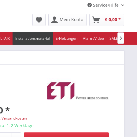
Service/Hilfe
Mein Konto
€ 0,00 *
LTAIK
Installationsmaterial
E-Heizungen
Alarm/Video
SALE/ABVERKA

0 *
l. Versandkosten
 ca. 1-2 Werktage