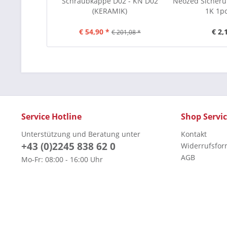
Schraubkappe D02 - KN D02
Neozed Sicheru
(KERAMIK)
1K 1po
€ 54,90 *
€ 2,
€ 201,08 *
Service Hotline
Shop Servi
Unterstützung und Beratung unter
Kontakt
+43 (0)2245 838 62 0
Widerrufsfor
AGB
Mo-Fr: 08:00 - 16:00 Uhr